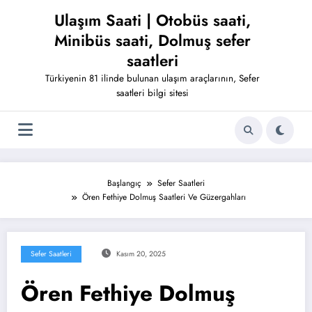
İçeriğe
Ulaşım Saati | Otobüs saati,
atla
Minibüs saati, Dolmuş sefer
saatleri
Türkiyenin 81 ilinde bulunan ulaşım araçlarının, Sefer
saatleri bilgi sitesi
Başlangıç
Sefer Saatleri
Ören Fethiye Dolmuş Saatleri Ve Güzergahları
Sefer Saatleri
Kasım 20, 2025
Ören Fethiye Dolmuş