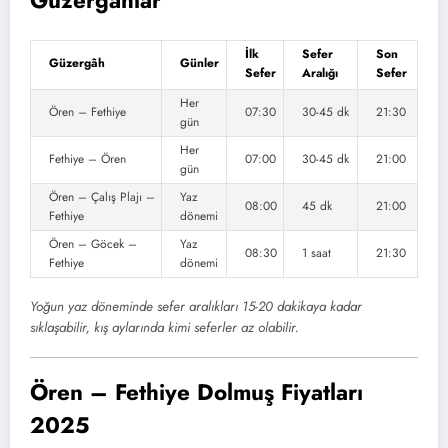
Güzergâhlar
İlk
Sefer
Son
Güzergâh
Günler
Sefer
Aralığı
Sefer
Her
Ören – Fethiye
07:30
30-45 dk
21:30
gün
Her
Fethiye – Ören
07:00
30-45 dk
21:00
gün
Ören – Çalış Plajı –
Yaz
08:00
45 dk
21:00
Fethiye
dönemi
Ören – Göcek –
Yaz
08:30
1 saat
21:30
Fethiye
dönemi
Yoğun yaz döneminde sefer aralıkları 15-20 dakikaya kadar
sıklaşabilir, kış aylarında kimi seferler az olabilir.
Ören – Fethiye Dolmuş Fiyatları
2025