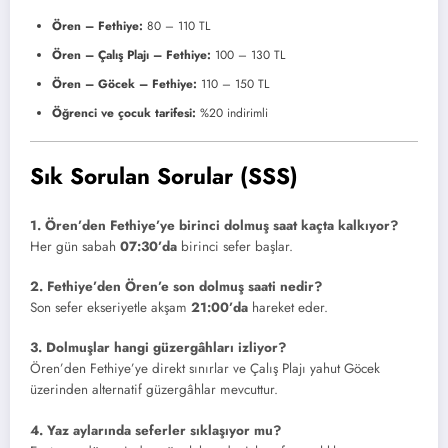
Ören – Fethiye:
80 – 110 TL
Ören – Çalış Plajı – Fethiye:
100 – 130 TL
Ören – Göcek – Fethiye:
110 – 150 TL
Öğrenci ve çocuk tarifesi:
%20 indirimli
Sık Sorulan Sorular (SSS)
1. Ören’den Fethiye’ye birinci dolmuş saat kaçta kalkıyor?
Her gün sabah
07:30’da
birinci sefer başlar.
2. Fethiye’den Ören’e son dolmuş saati nedir?
Son sefer ekseriyetle akşam
21:00’da
hareket eder.
3. Dolmuşlar hangi güzergâhları izliyor?
Ören’den Fethiye’ye direkt sınırlar ve Çalış Plajı yahut Göcek
üzerinden alternatif güzergâhlar mevcuttur.
4. Yaz aylarında seferler sıklaşıyor mu?