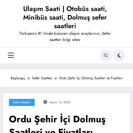
İçeriğe
Ulaşım Saati | Otobüs saati,
atla
Minibüs saati, Dolmuş sefer
saatleri
Türkiyenin 81 ilinde bulunan ulaşım araçlarının, Sefer
saatleri bilgi sitesi
Başlangıç
Sefer Saatleri
Ordu Şehir İçi Dolmuş Saatleri ve Fiyatları
Sefer Saatleri
Kasım 13, 2025
Ordu Şehir İçi Dolmuş
Saatleri ve Fiyatları