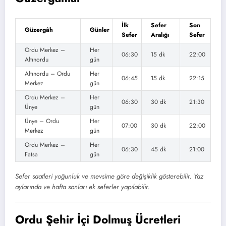
İlk
Sefer
Son
Güzergâh
Günler
Sefer
Aralığı
Sefer
Ordu Merkez –
Her
06:30
15 dk
22:00
Altınordu
gün
Altınordu – Ordu
Her
06:45
15 dk
22:15
Merkez
gün
Ordu Merkez –
Her
06:30
30 dk
21:30
Ünye
gün
Ünye – Ordu
Her
07:00
30 dk
22:00
Merkez
gün
Ordu Merkez –
Her
06:30
45 dk
21:00
Fatsa
gün
Sefer saatleri yoğunluk ve mevsime göre değişiklik gösterebilir. Yaz
aylarında ve hafta sonları ek seferler yapılabilir.
Ordu Şehir İçi Dolmuş Ücretleri