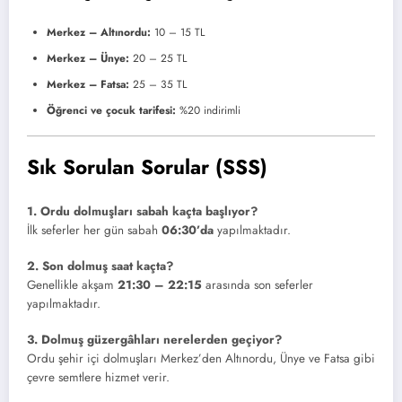
Merkez – Altınordu:
10 – 15 TL
Merkez – Ünye:
20 – 25 TL
Merkez – Fatsa:
25 – 35 TL
Öğrenci ve çocuk tarifesi:
%20 indirimli
Sık Sorulan Sorular (SSS)
1. Ordu dolmuşları sabah kaçta başlıyor?
İlk seferler her gün sabah
06:30’da
yapılmaktadır.
2. Son dolmuş saat kaçta?
Genellikle akşam
21:30 – 22:15
arasında son seferler
yapılmaktadır.
3. Dolmuş güzergâhları nerelerden geçiyor?
Ordu şehir içi dolmuşları Merkez’den Altınordu, Ünye ve Fatsa gibi
çevre semtlere hizmet verir.