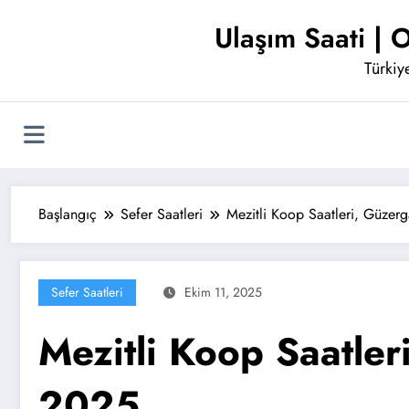
İçeriğe
Ulaşım Saati | O
atla
Türkiye
Başlangıç
Sefer Saatleri
Mezitli Koop Saatleri, Güzerg
Sefer Saatleri
Ekim 11, 2025
Mezitli Koop Saatleri
2025