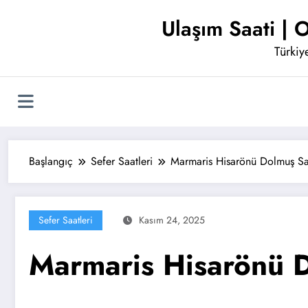
İçeriğe
Ulaşım Saati | O
atla
Türkiye
Başlangıç
Sefer Saatleri
Marmaris Hisarönü Dolmuş Saa
Sefer Saatleri
Kasım 24, 2025
Marmaris Hisarönü D