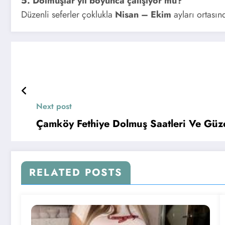
5. Dolmuşlar yıl boyunca çalışıyor mu?
Düzenli seferler çoklukla
Nisan – Ekim
ayları ortasınd
Next post
Çamköy Fethiye Dolmuş Saatleri Ve Güze
RELATED POSTS