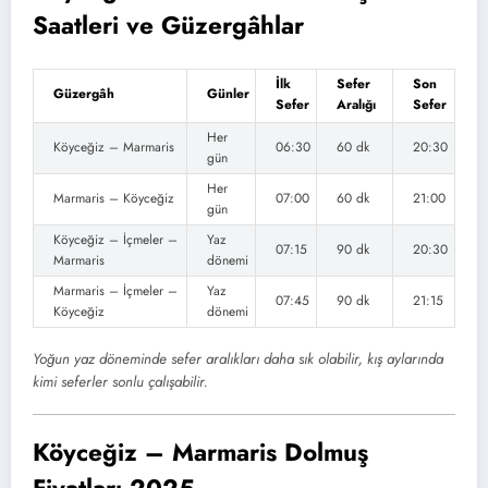
Saatleri ve Güzergâhlar
İlk
Sefer
Son
Güzergâh
Günler
Sefer
Aralığı
Sefer
Her
Köyceğiz – Marmaris
06:30
60 dk
20:30
gün
Her
Marmaris – Köyceğiz
07:00
60 dk
21:00
gün
Köyceğiz – İçmeler –
Yaz
07:15
90 dk
20:30
Marmaris
dönemi
Marmaris – İçmeler –
Yaz
07:45
90 dk
21:15
Köyceğiz
dönemi
Yoğun yaz döneminde sefer aralıkları daha sık olabilir, kış aylarında
kimi seferler sonlu çalışabilir.
Köyceğiz – Marmaris Dolmuş