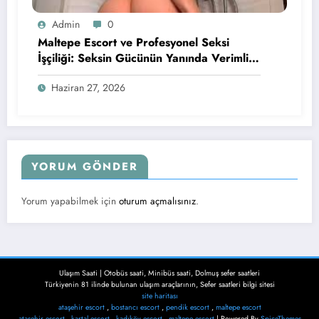
Admin
0
Maltepe Escort ve Profesyonel Seksi
İşçiliği: Seksin Gücünün Yanında Verimli
Keyif Konusunda Öne Çıkan Detaylar
Haziran 27, 2026
YORUM GÖNDER
Yorum yapabilmek için
oturum açmalısınız
.
Ulaşım Saati | Otobüs saati, Minibüs saati, Dolmuş sefer saatleri
Türkiyenin 81 ilinde bulunan ulaşım araçlarının, Sefer saatleri bilgi sitesi
site haritası
ataşehir escort
,
bostancı escort
,
pendik escort
,
maltepe escort
ataşehir escort
,
kartal escort
,
kadıköy escort
,
maltepe escort
| Powered By
SpiceThemes