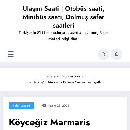
İçeriğe
Ulaşım Saati | Otobüs saati,
atla
Minibüs saati, Dolmuş sefer
saatleri
Türkiyenin 81 ilinde bulunan ulaşım araçlarının, Sefer
saatleri bilgi sitesi
Başlangıç
Sefer Saatleri
Köyceğiz Marmaris Dolmuş Saatleri Ve Fiyatları
Sefer Saatleri
Kasım 23, 2025
Köyceğiz Marmaris