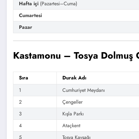
Hafta içi
(Pazartesi–Cuma)
Cumartesi
Pazar
Kastamonu – Tosya Dolmuş 
Sıra
Durak Adı
1
Cumhuriyet Meydanı
2
Çengeller
3
Kışla Parkı
4
Ataçkent
5
Tosya Kavşağı