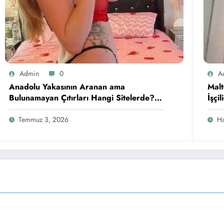
Admin
0
A
Anadolu Yakasının Aranan ama
Malt
Bulunamayan Çıtırları Hangi Sitelerde?
İşçi
İçin Pratik Bilgiler
Keyi
Temmuz 3, 2026
Ha