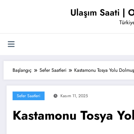
İçeriğe
Ulaşım Saati | O
atla
Türkiye
Başlangıç
Sefer Saatleri
Kastamonu Tosya Yolu Dolmuş 
Sefer Saatleri
Kasım 11, 2025
Kastamonu Tosya Yol