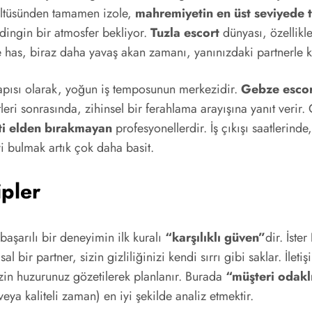
rültüsünden tamamen izole,
mahremiyetin en üst seviyede 
 dingin bir atmosfer bekliyor.
Tuzla escort
dünyası, özellikle
ne has, biraz daha yavaş akan zamanı, yanınızdaki partnerle k
apısı olarak, yoğun iş temposunun merkezidir.
Gebze escor
ri sonrasında, zihinsel bir ferahlama arayışına yanıt verir. 
ti elden bırakmayan
profesyonellerdir. İş çıkışı saatlerind
yi bulmak artık çok daha basit.
ipler
 başarılı bir deneyimin ilk kuralı
“karşılıklı güven”
dir. İster
l bir partner, sizin gizliliğinizi kendi sırrı gibi saklar. İle
zin huzurunuz gözetilerek planlanır. Burada
“müşteri odakl
veya kaliteli zaman) en iyi şekilde analiz etmektir.