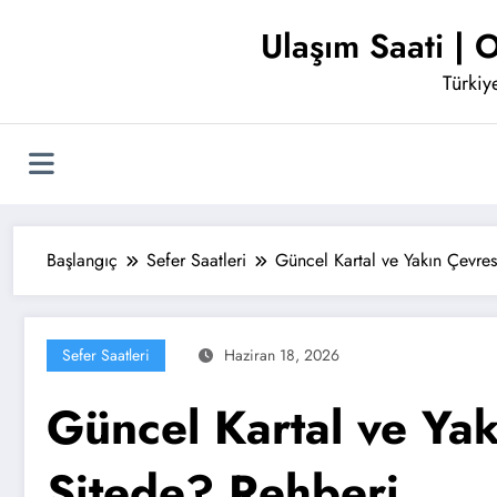
İçeriğe
Ulaşım Saati | O
atla
Türkiye
Başlangıç
Sefer Saatleri
Güncel Kartal ve Yakın Çevres
Sefer Saatleri
Haziran 18, 2026
Güncel Kartal ve Yak
Sitede? Rehberi