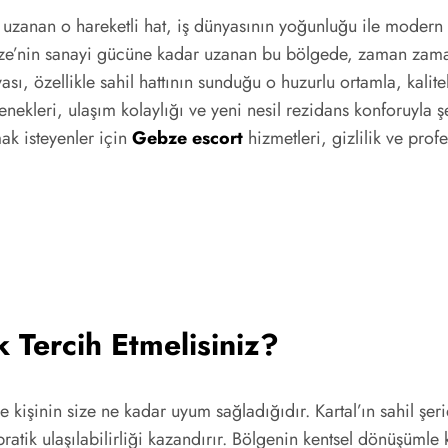
 uzanan o hareketli hat, iş dünyasının yoğunluğu ile modern y
ebze’nin sanayi gücüne kadar uzanan bu bölgede, zaman zama
sı, özellikle sahil hattının sunduğu o huzurlu ortamla, kalite
nekleri, ulaşım kolaylığı ve yeni nesil rezidans konforuyla ş
ak isteyenler için
Gebze escort
hizmetleri, gizlilik ve prof
 Tercih Etmelisiniz?
 kişinin size ne kadar uyum sağladığıdır. Kartal’ın sahil şe
pratik ulaşılabilirliği kazandırır. Bölgenin kentsel dönüşümle