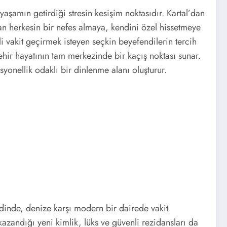
aşamın getirdiği stresin kesişim noktasıdır. Kartal’dan
n herkesin bir nefes almaya, kendini özel hissetmeye
li vakit geçirmek isteyen seçkin beyefendilerin tercih
ehir hayatının tam merkezinde bir kaçış noktası sunar.
esyonellik odaklı bir dinlenme alanı oluşturur.
ridinde, denize karşı modern bir dairede vakit
 kazandığı yeni kimlik, lüks ve güvenli rezidansları da