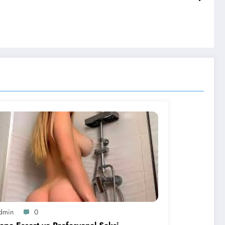
dmin
0