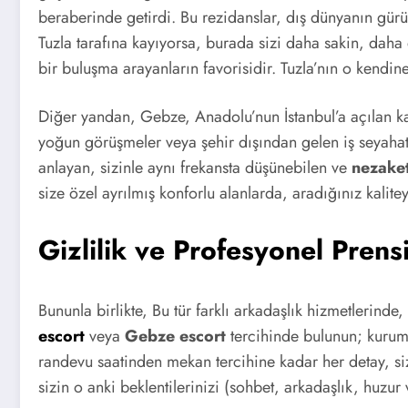
beraberinde getirdi. Bu rezidanslar, dış dünyanın gü
Tuzla tarafına kayıyorsa, burada sizi daha sakin, daha
bir buluşma arayanların favorisidir. Tuzla’nın o kendi
Diğer yandan, Gebze, Anadolu’nun İstanbul’a açılan k
yoğun görüşmeler veya şehir dışından gelen iş seyahatle
anlayan, sizinle aynı frekansta düşünebilen ve
nezake
size özel ayrılmış konforlu alanlarda, aradığınız kalite
Gizlilik ve Profesyonel Prens
Bununla birlikte, Bu tür farklı arkadaşlık hizmetlerinde,
escort
veya
Gebze escort
tercihinde bulunun; kurumsa
randevu saatinden mekan tercihine kadar her detay, si
sizin o anki beklentilerinizi (sohbet, arkadaşlık, huzur 