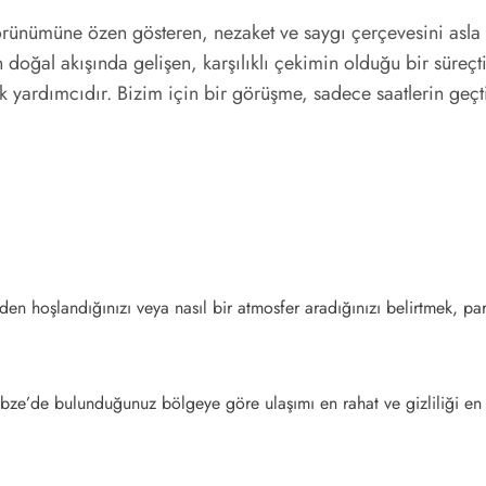
görünümüne özen gösteren, nezaket ve saygı çerçevesini asla 
l akışında gelişen, karşılıklı çekimin olduğu bir süreçtir. 
yardımcıdır. Bizim için bir görüşme, sadece saatlerin geçtiğ
en hoşlandığınızı veya nasıl bir atmosfer aradığınızı belirtmek, part
ze’de bulunduğunuz bölgeye göre ulaşımı en rahat ve gizliliği en yü