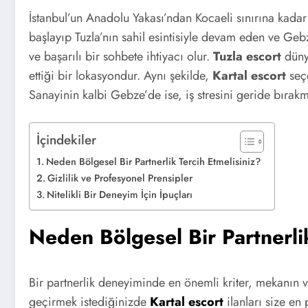
İstanbul’un Anadolu Yakası’ndan Kocaeli sınırına kadar
başlayıp Tuzla’nın sahil esintisiyle devam eden ve G
ve başarılı bir sohbete ihtiyacı olur.
Tuzla escort
dünya
ettiği bir lokasyondur. Aynı şekilde,
Kartal escort
seçe
Sanayinin kalbi Gebze’de ise, iş stresini geride bırakm
İçindekiler
Neden Bölgesel Bir Partnerlik Tercih Etmelisiniz?
Gizlilik ve Profesyonel Prensipler
Nitelikli Bir Deneyim İçin İpuçları
Neden Bölgesel Bir Partnerlik
Bir partnerlik deneyiminde en önemli kriter, mekanın ve
geçirmek istediğinizde
Kartal escort
ilanları size en 