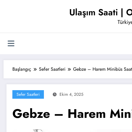
İçeriğe
Ulaşım Saati | O
atla
Türkiye
Başlangıç
Sefer Saatleri
Gebze – Harem Minibüs Saat
Sefer Saatleri
Ekim 4, 2025
Gebze – Harem Mini