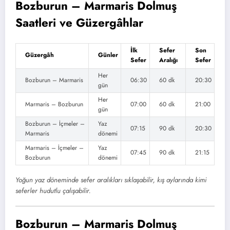
Bozburun – Marmaris Dolmuş
Saatleri ve Güzergâhlar
İlk
Sefer
Son
Güzergâh
Günler
Sefer
Aralığı
Sefer
Her
Bozburun – Marmaris
06:30
60 dk
20:30
gün
Her
Marmaris – Bozburun
07:00
60 dk
21:00
gün
Bozburun – İçmeler –
Yaz
07:15
90 dk
20:30
Marmaris
dönemi
Marmaris – İçmeler –
Yaz
07:45
90 dk
21:15
Bozburun
dönemi
Yoğun yaz döneminde sefer aralıkları sıklaşabilir, kış aylarında kimi
seferler hudutlu çalışabilir.
Bozburun – Marmaris Dolmuş