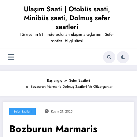
İçeriğe
Ulaşım Saati | Otobüs saati,
atla
Minibüs saati, Dolmuş sefer
saatleri
Türkiyenin 81 ilinde bulunan ulaşım araçlarının, Sefer
saatleri bilgi sitesi
Başlangıç
Sefer Saatleri
Bozburun Marmaris Dolmuş Saatleri Ve Güzergahları
Sefer Saatleri
Kasım 21, 2025
Bozburun Marmaris