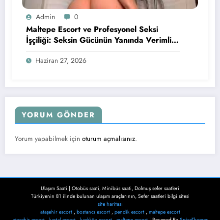
Admin
0
Maltepe Escort ve Profesyonel Seksi
İşçiliği: Seksin Gücünün Yanında Verimli
Keyif Konusunda Öne Çıkan Detaylar
Haziran 27, 2026
YORUM GÖNDER
Yorum yapabilmek için
oturum açmalısınız
.
Ulaşım Saati | Otobüs saati, Minibüs saati, Dolmuş sefer saatleri
Türkiyenin 81 ilinde bulunan ulaşım araçlarının, Sefer saatleri bilgi sitesi
site haritası
ataşehir escort
,
bostancı escort
,
pendik escort
,
maltepe escort
ataşehir escort
,
kartal escort
,
kadıköy escort
,
maltepe escort
| Powered By
SpiceThemes