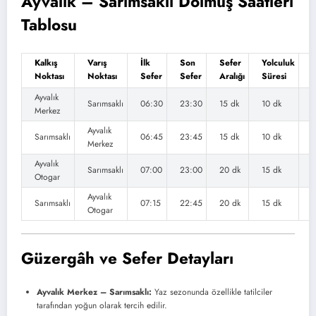
Ayvalık – Sarımsaklı Dolmuş Saatleri
Tablosu
Kalkış
Varış
İlk
Son
Sefer
Yolculuk
Ü
Noktası
Noktası
Sefer
Sefer
Aralığı
Süresi
(
Ayvalık
Sarımsaklı
06:30
23:30
15 dk
10 dk
Merkez
Ayvalık
Sarımsaklı
06:45
23:45
15 dk
10 dk
Merkez
Ayvalık
Sarımsaklı
07:00
23:00
20 dk
15 dk
Otogar
Ayvalık
Sarımsaklı
07:15
22:45
20 dk
15 dk
Otogar
Güzergâh ve Sefer Detayları
Ayvalık Merkez – Sarımsaklı:
Yaz sezonunda özellikle tatilciler
tarafından yoğun olarak tercih edilir.