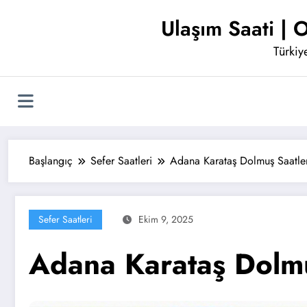
İçeriğe
Ulaşım Saati | O
atla
Türkiye
Başlangıç
Sefer Saatleri
Adana Karataş Dolmuş Saatler
Sefer Saatleri
Ekim 9, 2025
Adana Karataş Dolmu