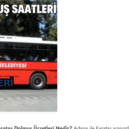
rataş Dolmuş Ücretleri Nedir?
Adana ile Karataş arasınd