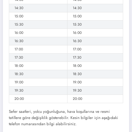
14:30
14:30
15:00
15:00
15:30
15:30
16:00
16:00
16:30
16:30
17:00
17:00
17:30
17:30
18:00
18:00
18:30
18:30
19:00
19:00
19:30
19:30
20:00
20:00
Sefer saatleri, yolcu yoğunluğuna, hava koşullarına ve resmi
tatillere göre değişiklik gösterebilir. Kesin bilgiler için aşağıdaki
telefon numarasından bilgi alabilirsiniz.