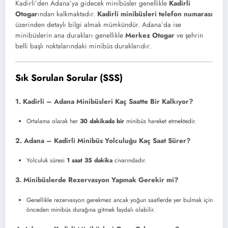
Kadirli’den Adana’ya gidecek minibüsler genellikle
Kadirli
Otogar
ından kalkmaktadır.
Kadirli minibüsleri telefon numarası
üzerinden detaylı bilgi almak mümkündür. Adana’da ise
minibüslerin ana durakları genellikle
Merkez Otogar
ve şehrin
belli başlı noktalarındaki minibüs duraklarıdır.
Sık Sorulan Sorular (SSS)
1. Kadirli – Adana Minibüsleri Kaç Saatte Bir Kalkıyor?
Ortalama olarak her
30 dakikada bir
minibüs hareket etmektedir.
2. Adana – Kadirli Minibüs Yolculuğu Kaç Saat Sürer?
Yolculuk süresi
1 saat 35 dakika
civarındadır.
3. Minibüslerde Rezervasyon Yapmak Gerekir mi?
Genellikle rezervasyon gerekmez ancak yoğun saatlerde yer bulmak için
önceden minibüs durağına gitmek faydalı olabilir.